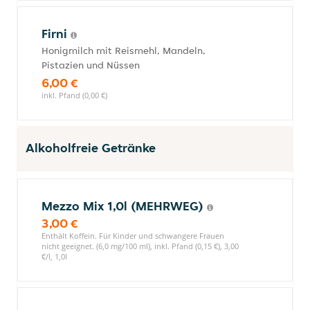
Firni
Honigmilch mit Reismehl, Mandeln,
Pistazien und Nüssen
6,00 €
inkl. Pfand (0,00 €)
Alkoholfreie Getränke
Mezzo Mix 1,0l (MEHRWEG)
3,00 €
Enthält Koffein. Für Kinder und schwangere Frauen
nicht geeignet. (6,0 mg/100 ml), inkl. Pfand (0,15 €), 3,00
€/l, 1,0l