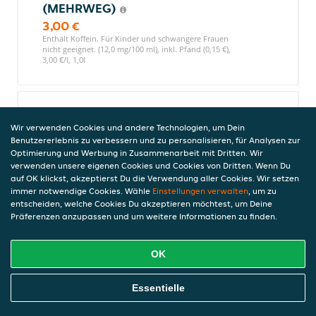
(MEHRWEG)
3,00 €
Enthält Koffein. Für Kinder und schwangere Frauen
nicht geeignet. (12,0 mg/100 ml), inkl. Pfand (0,15 €),
3,00 €/l, 1,0l
Fanta Orange 1,0l (MEHRWEG)
Wir verwenden Cookies und andere Technologien, um Dein
3,00 €
Benutzererlebnis zu verbessern und zu personalisieren, für Analysen zur
inkl. Pfand (0,15 €), 3,00 €/l, 1,0l
Optimierung und Werbung in Zusammenarbeit mit Dritten. Wir
verwenden unsere eigenen Cookies und Cookies von Dritten. Wenn Du
auf OK klickst, akzeptierst Du die Verwendung aller Cookies. Wir setzen
immer notwendige Cookies. Wähle
Einstellungen verwalten
, um zu
Alkoholische Getränke
entscheiden, welche Cookies Du akzeptieren möchtest, um Deine
Präferenzen anzupassen und um weitere Informationen zu finden.
OK
Indischer Wein SULA Vineyard
0,75l
Online Essen Bestellen
Essentielle
18,90 €
14% vol, inkl. Pfand (0,00 €), 25,20 €/l, 0,75l