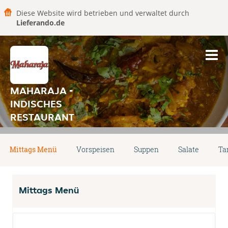
Diese Website wird betrieben und verwaltet durch
Lieferando.de
MAHARAJA -
INDISCHES
RESTAURANT
Mittags Menü
Vorspeisen
Suppen
Salate
Ta
Mittags Menü