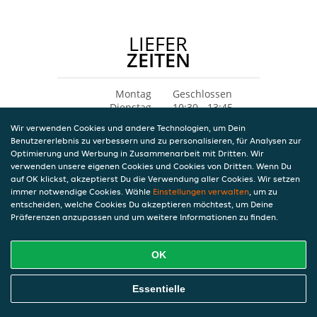
LIEFER
ZEITEN
Montag
Geschlossen
Dienstag
10:30 - 13:45
16:15 - 22:45
Wir verwenden Cookies und andere Technologien, um Dein
Mittwoch
10:30 - 13:45
Benutzererlebnis zu verbessern und zu personalisieren, für Analysen zur
16:15 - 22:45
Optimierung und Werbung in Zusammenarbeit mit Dritten. Wir
Donnerstag
10:30 - 13:45
verwenden unsere eigenen Cookies und Cookies von Dritten. Wenn Du
16:15 - 22:45
auf OK klickst, akzeptierst Du die Verwendung aller Cookies. Wir setzen
Freitag
10:30 - 13:45
immer notwendige Cookies. Wähle
Einstellungen verwalten
, um zu
16:15 - 22:45
entscheiden, welche Cookies Du akzeptieren möchtest, um Deine
Samstag
13:30 - 23:45
Präferenzen anzupassen und um weitere Informationen zu finden.
Sonntag
10:30 - 22:45
OK
Essentielle